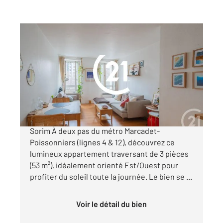
PARIS 75018
2
53 m
, 3 pièces
Ref : 4340
Appartement F3 à vendre
450 000 €
Rue des Poissonniers Exclusivité Century 21
Sorim À deux pas du métro Marcadet-
Poissonniers (lignes 4 & 12), découvrez ce
lumineux appartement traversant de 3 pièces
(53 m²), idéalement orienté Est/Ouest pour
profiter du soleil toute la journée. Le bien se ...
Voir le détail du bien