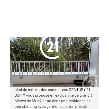
PARIS 75018
2
69 m
, 3 pièces
Ref : 4345
Appartement F3 à vendre
535 000 €
Marcadet-Poissonniers/Allée d'Andrézieux: Au
pied du métro , des commerces CENTURY 21
SORIM vous propose en exclusivité ce grand 3
pièces de 68 m2 situé dans une résidence de
bon standing avec gardien et jardin privatif.