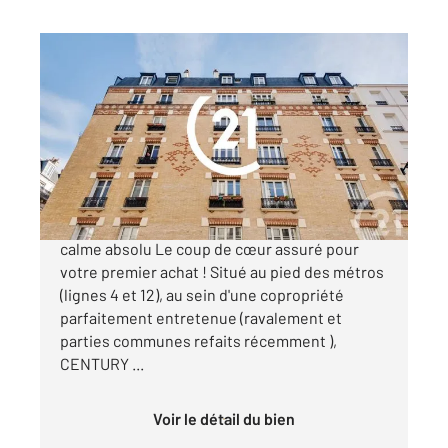
PARIS 75018
2
35,50 m
, 2 pièces
Ref : 4368
Appartement F2 à vendre
288 000 €
Marcadet-Poissonniers: Charme de l'ancien et
calme absolu Le coup de cœur assuré pour
votre premier achat ! Situé au pied des métros
(lignes 4 et 12), au sein d'une copropriété
parfaitement entretenue (ravalement et
parties communes refaits récemment ),
CENTURY ...
Voir le détail du bien