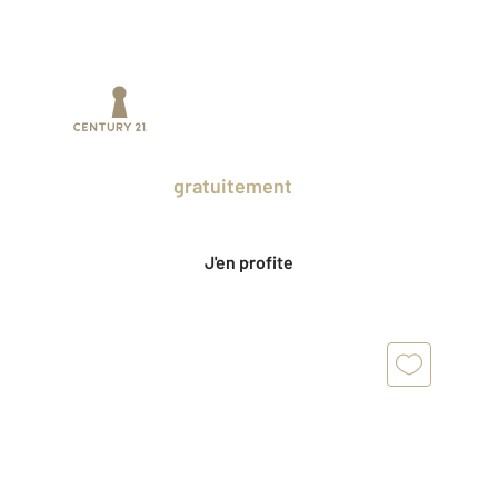
Prenez un temps d'avance sur le marché
en profitant
gratuitement
des Ventes
Privées CENTURY 21.
J'en profite