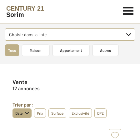
CENTURY 21
Sorim
Choisir dans la liste
Tous
Maison
Appartement
Autres
Vente
12 annonces
Trier par :
Date
Prix
Surface
Exclusivité
DPE