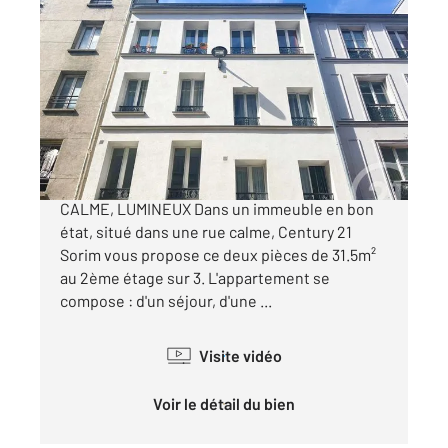
PARIS 75018
2
31,50 m
, 2 pièces
Ref : 4314
Appartement F2 à vendre
276 000 €
MARCADET-POISSONNIERS TRAVERSANT,
CALME, LUMINEUX Dans un immeuble en bon
état, situé dans une rue calme, Century 21
Sorim vous propose ce deux pièces de 31.5m²
au 2ème étage sur 3. L'appartement se
compose : d'un séjour, d'une ...
Visite vidéo
Voir le détail du bien