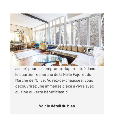
PARIS 75018
2
121 m
, 5 pièces
Ref : 4367
Appartement à vendre
980 000 €
RARE ET EXCEPTIONNEL Coup de cœur
assuré pour ce somptueux duplex situé dans
le quartier recherché de la Halle Pajol et du
Marché de l'Olive. Au rez-de-chaussée, vous
découvrirez une immense pièce à vivre avec
cuisine ouverte bénéficiant d ...
Voir le détail du bien