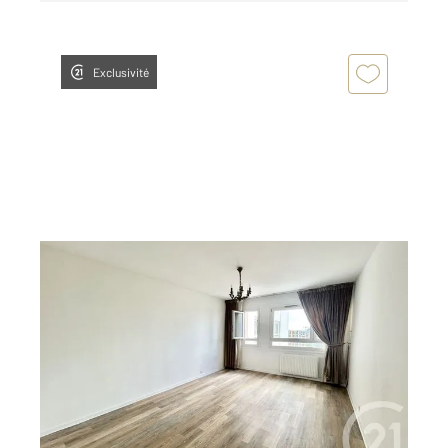
Exclusivité
PARIS 75018
2
64,14 m
, 3 pièces
Ref : 4297
Appartement F3 à vendre
310 000 €
PORTE DE LA CHAPELLE / ADIDAS ARENA À