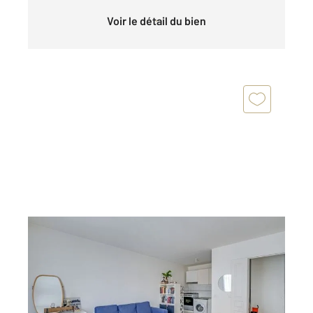
Voir le détail du bien
PARIS 75018
2
40,03 m
, 2 pièces
Ref : 4338
Appartement F2 à vendre
381 000 €