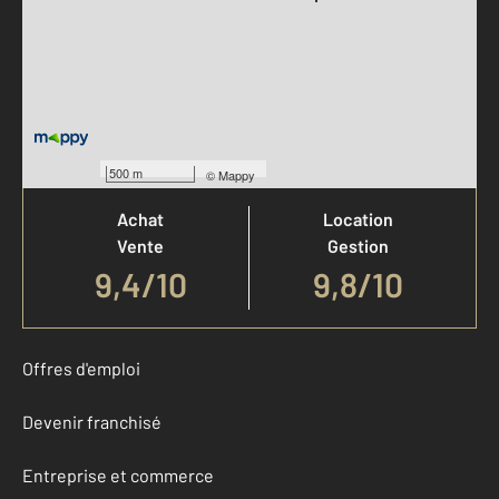
Votre agence est notée
500 m
©
Mappy
Achat
Location
Vente
Gestion
9,4
/
10
9,8/10
Offres d'emploi
Devenir franchisé
Entreprise et commerce