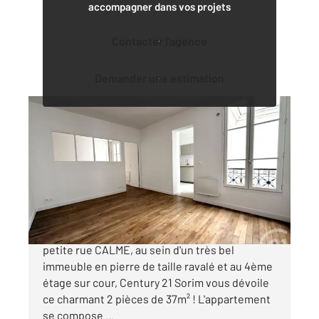
accompagner dans vos projets
Contacter l'agence
Demander une estimation
PARIS 75018
2
37 m
, 2 pièces
Ref : 4339
Appartement à vendre
325 000 €
MARCADET-POISSONNIERS: Situé dans une
petite rue CALME, au sein d'un très bel
immeuble en pierre de taille ravalé et au 4ème
étage sur cour, Century 21 Sorim vous dévoile
ce charmant 2 pièces de 37m² ! L'appartement
se compose ...