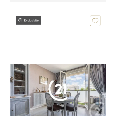
Exclusivité
PARIS 75018
2
80 m
, 4 pièces
Ref : 4353
Appartement F4 à vendre
714 000 €
MARCADET POISSONNIERS / RUE ORDENER :