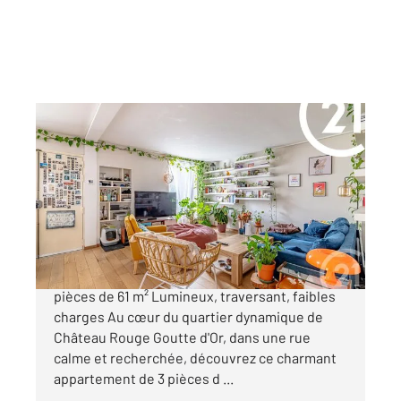
PARIS 75018
2
61 m
, 3 pièces
Ref : 4382
Appartement F3 à vendre
435 000 €
Château Rouge Goutte d'Or | Appartement 3
pièces de 61 m² Lumineux, traversant, faibles
charges Au cœur du quartier dynamique de
Château Rouge Goutte d'Or, dans une rue
calme et recherchée, découvrez ce charmant
appartement de 3 pièces d ...